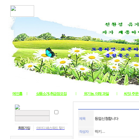
메인홈
ㅣ
상품소개,취급점모집
ㅣ
유기농. 야채 과일
ㅣ
씨앗, 주
등업신청합니다
제목
회원가입
아이디·패스워드 찾기
럭키…
작성자