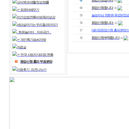
61
등업신청합니다
(1)
상식백과/생활정보/법률
등업신청합니다
60
(1)
☞ 컴퓨터배우기
늘보리님 정회원 등업되었습
59
민간요법/전통비방/동의보감
등업신청합니다.
58
(1)
세상살아가는 우리들의이야기
대리점등업신청 홈피분양신
57
.. 회원놀이터 ... 자유공간 ...
등업신청부탁합니다
56
(1)
☞ 개인특기/솜씨자랑
자료실
☞ 전국 사업자 대리점 현황
등업신청 홈피 무료분양
이용후기 . 의견나누기