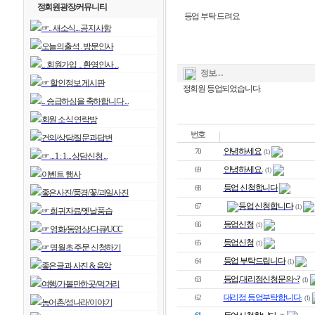
정회원광장/커뮤니티
등업 부탁 드려요
☞.. 새소식... 공지사항
오늘의출석 . 방문인사
... 회원가입 ... 환영인사 ...
정보…
☞ 할인정보 게시판
정회원 등업되었습니다.
... 승급하심을 축하합니다 ...
회원 소식 연락방
건의/상담/질문과답변
안녕하세요
70
(1)
☞ ... 1 : 1 ... 상담신청 ...
안녕하세요.
69
(1)
이벤트 행사
등업 신청합니다
68
좋은사진/풍경/꽃/과일사진
등업 신청합니다
67
(1)
☞ 희귀자료/옛날풍습
등업신청
66
(1)
☞ 영화/동영상/다큐/UCC
등업신청
65
(1)
☞ 명월초 주문 신청하기
등업 부탁드립니다
64
(1)
좋은글과 사진 & 음악
등업,대리점신청문의~?
63
(1)
여행/가볼만한곳/먹거리
대리점 등업부탁합니다.
62
(1)
농어촌/섬나라/이야기